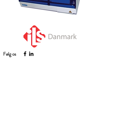
Følg os
Kontakt os
+45 4814 1850
ils@ilsdk.dk
Gydevang 22A
3450 Allerød
Quick Links
Om ILS