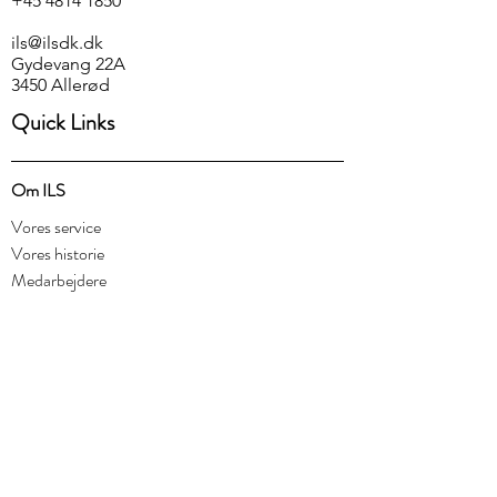
+45 4814 1850
ils@ilsdk.dk
Gydevang 22A
3450 Allerød
Quick Links
Om ILS
Vores service
Vores historie
Medarbejdere
Produkter
Reagenser
Instrumenter
Sikkerhedsdatablade
Kvalitet og bæredygtighed